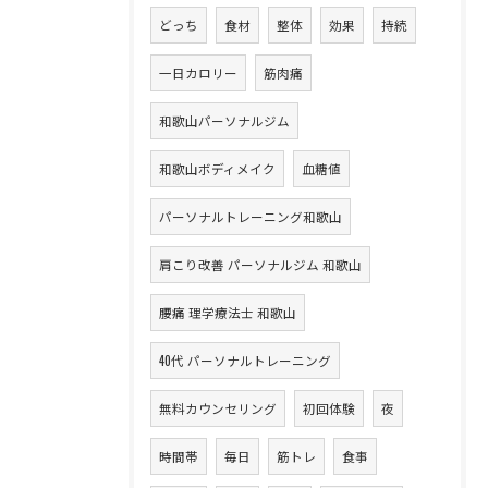
どっち
食材
整体
効果
持続
一日カロリー
筋肉痛
和歌山パーソナルジム
和歌山ボディメイク
血糖値
パーソナルトレーニング和歌山
肩こり改善 パーソナルジム 和歌山
腰痛 理学療法士 和歌山
40代 パーソナルトレーニング
無料カウンセリング
初回体験
夜
時間帯
毎日
筋トレ
食事