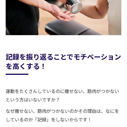
できること」です！人によっては筋トレは苦手
でもランニング、ジョギングは出来る！など他
には水泳、バスケ、バレーなど球技でもいいで
す。「やって楽しい運動」「続けれる運動」を
選択をしましょう！まず習慣化させるには「2週
間」が必要になってきます。自分が継続出来る
運動を始めてみましょう！
記録を振り返ることでモチベーション
野田翔太
を高くする！
運動をたくさんしているのに痩せない、筋肉がつかない
という方はいないですか？
なぜ痩せない、筋肉がつかないのかその理由は、なにを
しているのか「記録」をしないからです！