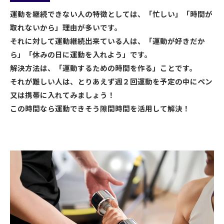
に歯磨きをしなければ口の中が気持ち悪いから
運動を継続できない人の特徴としては、「忙しい」「時間が
取れないから」理由が多いです。
歯磨きをする。運動をしなければ気持ち悪い、
それに対して運動継続出来ている人は、「運動が好きだか
やったら気持ちがいいと思うと続ける！是非歯
ら」「休みの日に運動を入れよう」です。
磨き化を目指して頑張りましょう！
解決方法は、「運動するための時間を作る」ことです。
運動する内容を一つに絞っていないでしょう
それが難しい人は、とりあえず週２回運動を予定の中にペン
か？ウォーミングアップ➡スクワット➡ランニ
又は携帯に入れてみましょう！
ング➡クールダウン例えば、今日は30分しか運
この時間なら運動できそう隙間時間を活用して解決！
動ができない、10分しか運動ができないとなる
と↑の運動は難しいです。上記の内容だと、約
30分以上はいるでしょう。では、10分で出来る
トレーニングを作るなど、臨機応変に運動プラ
ンを作成するといいでしょう！
運動したいけど、どんな運動をしたらいいの？
と思った方はいないでしょうか。答えは「継続