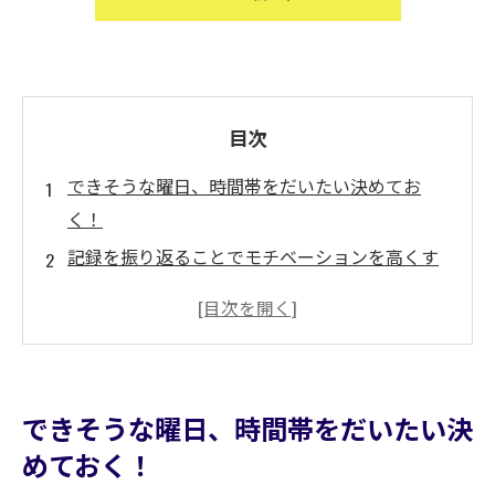
目次
できそうな曜日、時間帯をだいたい決めてお
く！
記録を振り返ることでモチベーションを高くす
る！
どれぐらいまで運動を続けたらいいのだろう
か？運動をする前に感じないでしょうか？運動
の効果は実施している時だけです。やめてしま
できそうな曜日、時間帯をだいたい決
うと体型、体調は元通り。効果を継続するため
めておく！
には、「常に習慣化（歯磨き）」！ほとんどの
人は毎日歯磨きをするでしょう。食後、就寝前